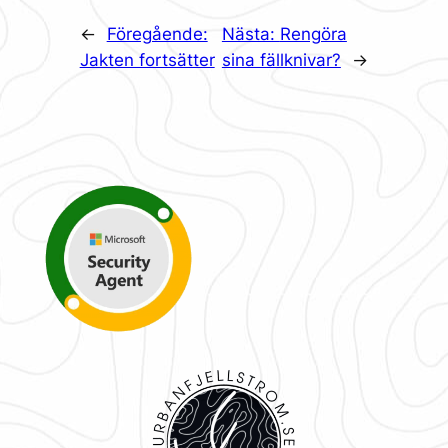
←
Föregående:
Nästa:
Rengöra
Jakten fortsätter
sina fällknivar?
→