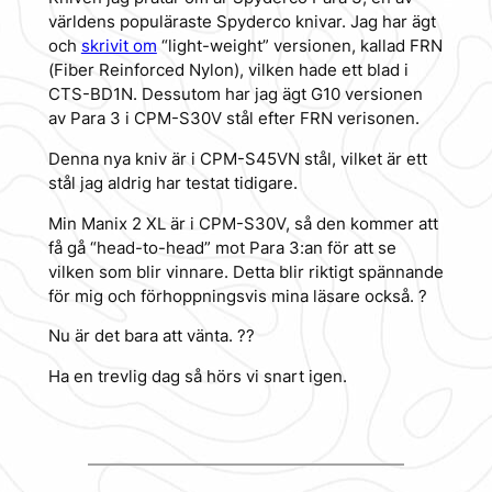
världens populäraste Spyderco knivar. Jag har ägt
och
skrivit om
“light-weight” versionen, kallad FRN
(Fiber Reinforced Nylon), vilken hade ett blad i
CTS-BD1N. Dessutom har jag ägt G10 versionen
av Para 3 i CPM-S30V stål efter FRN verisonen.
Denna nya kniv är i CPM-S45VN stål, vilket är ett
stål jag aldrig har testat tidigare.
Min Manix 2 XL är i CPM-S30V, så den kommer att
få gå “head-to-head” mot Para 3:an för att se
vilken som blir vinnare. Detta blir riktigt spännande
för mig och förhoppningsvis mina läsare också. ?
Nu är det bara att vänta. ?‍?
Ha en trevlig dag så hörs vi snart igen.