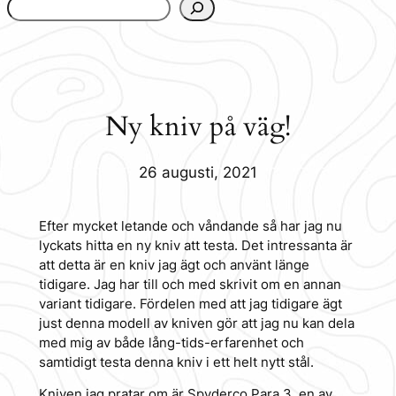
www.urbanfjellstrom.se/jamforelselistan/
Ny kniv på väg!
26 augusti, 2021
Efter mycket letande och våndande så har jag nu
lyckats hitta en ny kniv att testa. Det intressanta är
att detta är en kniv jag ägt och använt länge
tidigare. Jag har till och med skrivit om en annan
variant tidigare. Fördelen med att jag tidigare ägt
just denna modell av kniven gör att jag nu kan dela
med mig av både lång-tids-erfarenhet och
samtidigt testa denna kniv i ett helt nytt stål.
Kniven jag pratar om är Spyderco Para 3, en av