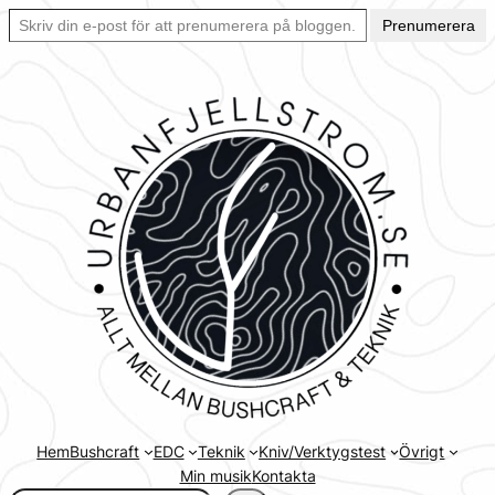
Skriv din e-post för att prenumerera på bloggen… Ett enkelt sätt att hålla sig uppdaterad automatiskt.
Hoppa
Prenumerera
till
innehåll
Hem
Bushcraft
EDC
Teknik
Kniv/Verktygstest
Övrigt
Min musik
Kontakta