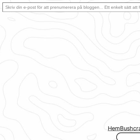
Skriv din e-post för att prenumerera på bloggen… Ett enkelt sätt att hålla sig uppdaterad automatiskt.
Hoppa
till
innehåll
Hem
Bushcr
www.urbanfjellstrom.se/jamforelselistan/