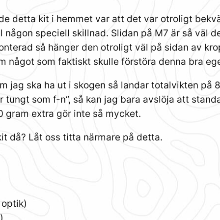
de detta kit i hemmet var att det var otroligt bekv
l någon speciell skillnad. Slidan på M7 är så väl d
nterad så hänger den otroligt väl på sidan av krop
m något som faktiskt skulle förstöra denna bra egen
som jag ska ha ut i skogen så landar totalvikten på
är tungt som f-n”, så kan jag bara avslöja att stan
 gram extra gör inte så mycket.
it då? Låt oss titta närmare på detta.
 optik)
)