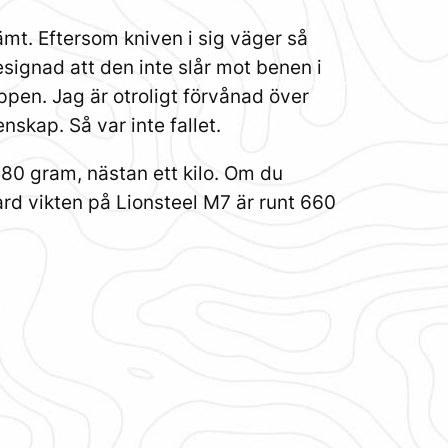
ämt. Eftersom kniven i sig väger så
esignad att den inte slår mot benen i
pen. Jag är otroligt förvånad över
skap. Så var inte fallet.
 880 gram, nästan ett kilo. Om du
dard vikten på Lionsteel M7 är runt 660