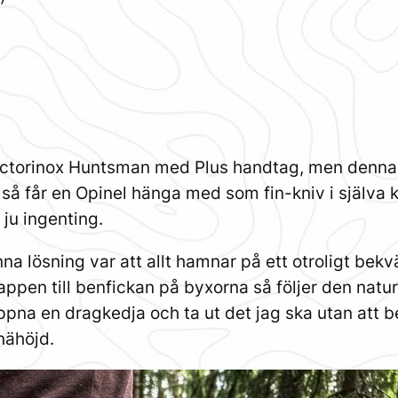
 Victorinox Huntsman med Plus handtag, men denna
å får en Opinel hänga med som fin-kniv i själva kni
 ju ingenting.
lösning var att allt hamnar på ett otroligt bekväm
appen till benfickan på byxorna så följer den naturl
öppna en dragkedja och ta ut det jag ska utan att 
nähöjd.