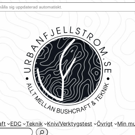
aft
EDC
Teknik
Kniv/Verktygstest
Övrigt
Min mu