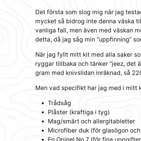
Det första som slog mig när jag testa
mycket så bidrog inte denna väska til
vanliga fall, men även med väskan mo
detta, då jag såg min “uppfinning” so
När jag fyllt mitt kit med alla saker 
ryggar tillbaka och tänker “jeez, det 
gram med knivslidan inräknad, så 220
Men vad specifikt har jag med i mitt k
Trådsåg
Plåster (kraftiga i tyg)
Mag/smärt och allergitabletter
Microfiber duk (för glasögon och
En Opinel No.7 (för fina uppgifter