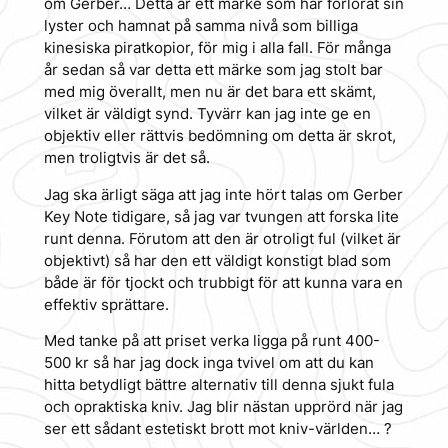
om Gerber… Detta är ett märke som har förlorat sin
lyster och hamnat på samma nivå som billiga
kinesiska piratkopior, för mig i alla fall. För många
år sedan så var detta ett märke som jag stolt bar
med mig överallt, men nu är det bara ett skämt,
vilket är väldigt synd. Tyvärr kan jag inte ge en
objektiv eller rättvis bedömning om detta är skrot,
men troligtvis är det så.
Jag ska ärligt säga att jag inte hört talas om Gerber
Key Note tidigare, så jag var tvungen att forska lite
runt denna. Förutom att den är otroligt ful (vilket är
objektivt) så har den ett väldigt konstigt blad som
både är för tjockt och trubbigt för att kunna vara en
effektiv sprättare.
Med tanke på att priset verka ligga på runt 400-
500 kr så har jag dock inga tvivel om att du kan
hitta betydligt bättre alternativ till denna sjukt fula
och opraktiska kniv. Jag blir nästan upprörd när jag
ser ett sådant estetiskt brott mot kniv-världen… ?