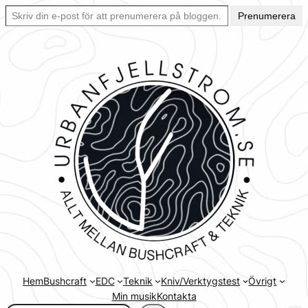
Skriv din e-post för att prenumerera på bloggen… Ett enkelt sätt att hålla sig uppdaterad automatiskt.
Hoppa
Prenumerera
till
innehåll
Hem
Bushcraft
EDC
Teknik
Kniv/Verktygstest
Övrigt
Min musik
Kontakta