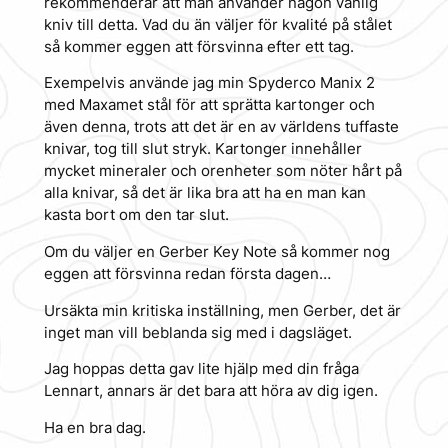
rekommenderar att man använder någon vanlig
kniv till detta. Vad du än väljer för kvalité på stålet
så kommer eggen att försvinna efter ett tag.
Exempelvis använde jag min Spyderco Manix 2
med Maxamet stål för att sprätta kartonger och
även denna, trots att det är en av världens tuffaste
knivar, tog till slut stryk. Kartonger innehåller
mycket mineraler och orenheter som nöter hårt på
alla knivar, så det är lika bra att ha en man kan
kasta bort om den tar slut.
Om du väljer en Gerber Key Note så kommer nog
eggen att försvinna redan första dagen…
Ursäkta min kritiska inställning, men Gerber, det är
inget man vill beblanda sig med i dagsläget.
Jag hoppas detta gav lite hjälp med din fråga
Lennart, annars är det bara att höra av dig igen.
Ha en bra dag.