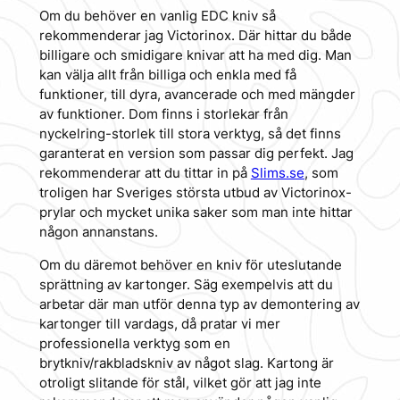
Om du behöver en vanlig EDC kniv så
rekommenderar jag Victorinox. Där hittar du både
billigare och smidigare knivar att ha med dig. Man
kan välja allt från billiga och enkla med få
funktioner, till dyra, avancerade och med mängder
av funktioner. Dom finns i storlekar från
nyckelring-storlek till stora verktyg, så det finns
garanterat en version som passar dig perfekt. Jag
rekommenderar att du tittar in på
Slims.se
, som
troligen har Sveriges största utbud av Victorinox-
prylar och mycket unika saker som man inte hittar
någon annanstans.
Om du däremot behöver en kniv för uteslutande
sprättning av kartonger. Säg exempelvis att du
arbetar där man utför denna typ av demontering av
kartonger till vardags, då pratar vi mer
professionella verktyg som en
brytkniv/rakbladskniv av något slag. Kartong är
otroligt slitande för stål, vilket gör att jag inte