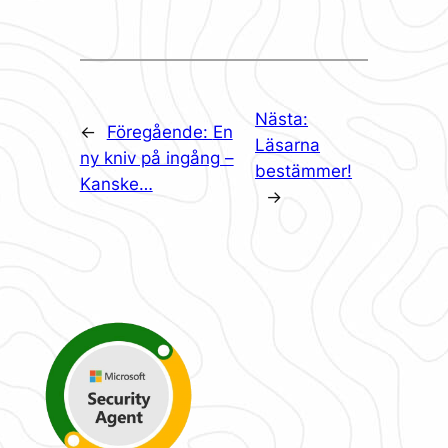
Nästa:
←
Föregående:
En
Läsarna
ny kniv på ingång –
bestämmer!
Kanske…
→