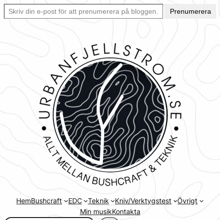
Skriv din e-post för att prenumerera på bloggen… Ett enkelt sätt att hålla sig uppdaterad automatiskt.
Hoppa
Prenumerera
till
innehåll
Hem
Bushcraft
EDC
Teknik
Kniv/Verktygstest
Övrigt
Min musik
Kontakta