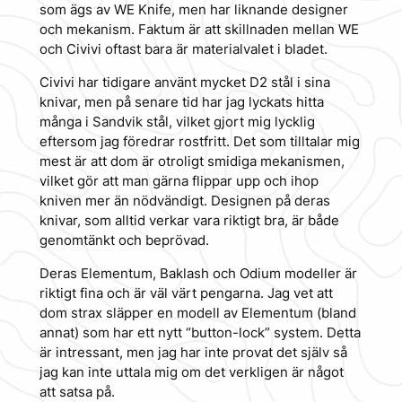
som ägs av WE Knife, men har liknande designer
och mekanism. Faktum är att skillnaden mellan WE
och Civivi oftast bara är materialvalet i bladet.
Civivi har tidigare använt mycket D2 stål i sina
knivar, men på senare tid har jag lyckats hitta
många i Sandvik stål, vilket gjort mig lycklig
eftersom jag föredrar rostfritt. Det som tilltalar mig
mest är att dom är otroligt smidiga mekanismen,
vilket gör att man gärna flippar upp och ihop
kniven mer än nödvändigt. Designen på deras
knivar, som alltid verkar vara riktigt bra, är både
genomtänkt och beprövad.
Deras Elementum, Baklash och Odium modeller är
riktigt fina och är väl värt pengarna. Jag vet att
dom strax släpper en modell av Elementum (bland
annat) som har ett nytt “button-lock” system. Detta
är intressant, men jag har inte provat det själv så
jag kan inte uttala mig om det verkligen är något
att satsa på.