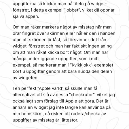
uppgifterna så klickar man på titeln på widget-
fönstret, i detta exempel “jobbet”, vilket då öppnar
själva appen.
Om man råkar markera något av misstag när man
drar fingret över skärmen eller håller den i handen
utan att skärmen är låst, så försvinner det från
widget-fönstret och man har faktiskt ingen aning
om att man råkat klicka bort något. Om man har
många underliggande uppgifter, som i mitt
exempel, så markerar man i “Kvikkjokk”-exemplet
bort 6 uppgifter genom att bara nudda den delen
av widgeten.
I en perfekt “Apple värld” så skulle man få
alternativet att slå av dessa “checkrutor”, vilket jag
också lagt som förslag till Apple att göra. Det är
annars en widget jag inte längre kan använda på
min hemskärm, då risken att radera/checka av
uppgifter av misstag är jättestor.