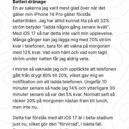
Batteri dränage
En av sakerna jag varit mest glad över när det
gäller min iPhone 14 Pro gäller förstås
batteritiden. Jag har alltid kunnat lita på att 32%
ström betyder “ladda någon gång senare ikväll”.
Med iOS 17 så har detta inte varit min upplevelse.
Många gånger kan jag lägga mig med 70% ström
kvar i telefonen, bara för att vakna på morgonen
med 12% kvar. Vad som hänt och vad som tagit
ström under natten får jag aldrig veta.
I morse så vaknade jag och upptäckte att telefonen
gått från drygt 80% till 20%, vilket gav mig en
notifikation om att ladda telefonen. Ungefär 10
minuter senare så hade jag 14% och ytterligare 30
minuter senare så var det 5% kvar. Normalt sett så
räcker 20% på morgonen nästan fram till lunch,
men inte nu.
Detta har förstås med att iOS 17 är i beta-stadium
just nu, vilket gör den “förvirrad”, i bästa fall.