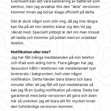
Eventuellt kan det vara kalibrering av batteriet som
behövs, men jag avvaktar tills den “äkta” versionen
kommer innan jag börjar klaga officiellt på detta.
Det är dock något som stör mig, då jag inte längre
kan lita på att min telefon klarar sig den tid jag
räknat med. Speciellt jobbigt är det om man missat
att ladda och kommer på jobbet med en urladdad
telefon.
Notifikation eller inte?
Jag har fått många meddelanden på min telefon
och iPad som aldrig hörts. Flera gånger har jag
dessutom hållit i telefonen när meddelandet tyst
levererats i bakgrunden, helt utan någon
notifikation. Detta händer bara ibland och bara
minuter efter att jag fått ett tyst meddelande så
kan jag få en ljudlig notifikation på nästa. Detta har
garanterat med beta-versionen att göra och även
här så undviker jag att klara allt för mycket innan
den fullständiga versionen kommer.