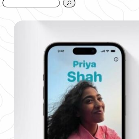
www.urbanfjellstrom.se/jamforelselistan/