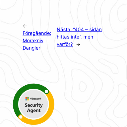
←
Nästa:
“404 – sidan
Föregående:
hittas inte”, men
Morakniv
varför?
→
Dangler