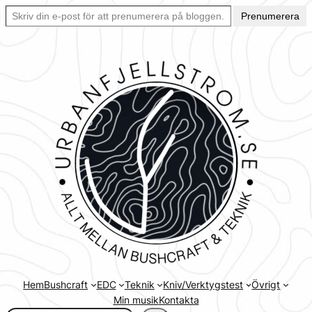
Skriv din e-post för att prenumerera på bloggen… Ett enkelt sätt att hålla sig uppdaterad automatiskt.
Hoppa
Prenumerera
till
innehåll
Hem
Bushcraft
EDC
Teknik
Kniv/Verktygstest
Övrigt
Min musik
Kontakta