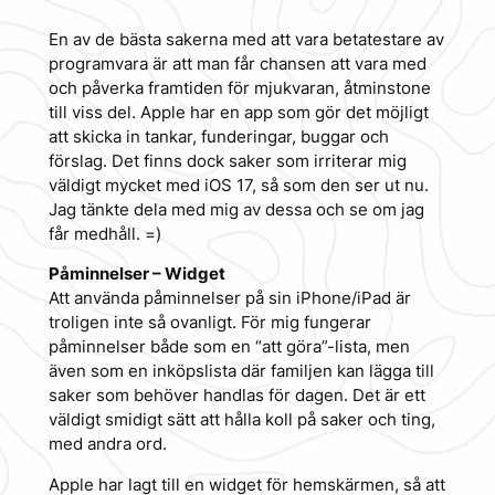
En av de bästa sakerna med att vara betatestare av
programvara är att man får chansen att vara med
och påverka framtiden för mjukvaran, åtminstone
till viss del. Apple har en app som gör det möjligt
att skicka in tankar, funderingar, buggar och
förslag. Det finns dock saker som irriterar mig
väldigt mycket med iOS 17, så som den ser ut nu.
Jag tänkte dela med mig av dessa och se om jag
får medhåll. =)
Påminnelser – Widget
Att använda påminnelser på sin iPhone/iPad är
troligen inte så ovanligt. För mig fungerar
påminnelser både som en “att göra”-lista, men
även som en inköpslista där familjen kan lägga till
saker som behöver handlas för dagen. Det är ett
väldigt smidigt sätt att hålla koll på saker och ting,
med andra ord.
Apple har lagt till en widget för hemskärmen, så att