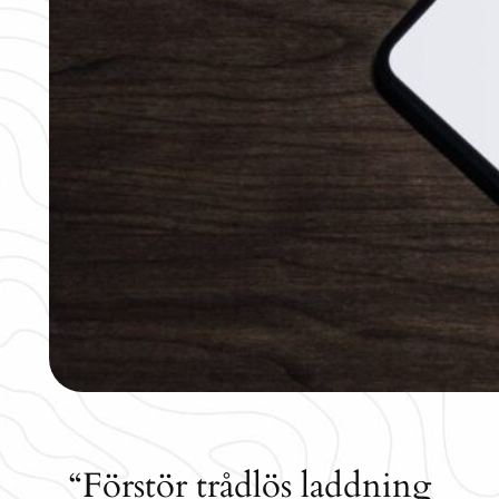
“Förstör trådlös laddning