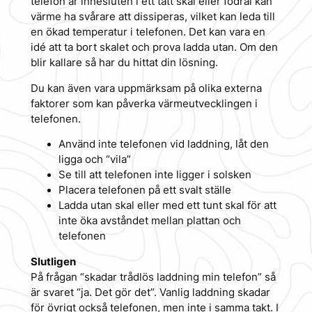
telefon är innesluten i ett tätt skal eller fodral kan
värme ha svårare att dissiperas, vilket kan leda till
en ökad temperatur i telefonen. Det kan vara en
idé att ta bort skalet och prova ladda utan. Om den
blir kallare så har du hittat din lösning.
Du kan även vara uppmärksam på olika externa
faktorer som kan påverka värmeutvecklingen i
telefonen.
Använd inte telefonen vid laddning, låt den
ligga och “vila”
Se till att telefonen inte ligger i solsken
Placera telefonen på ett svalt ställe
Ladda utan skal eller med ett tunt skal för att
inte öka avståndet mellan plattan och
telefonen
Slutligen
På frågan “skadar trådlös laddning min telefon” så
är svaret “ja. Det gör det”. Vanlig laddning skadar
för övrigt också telefonen, men inte i samma takt. I