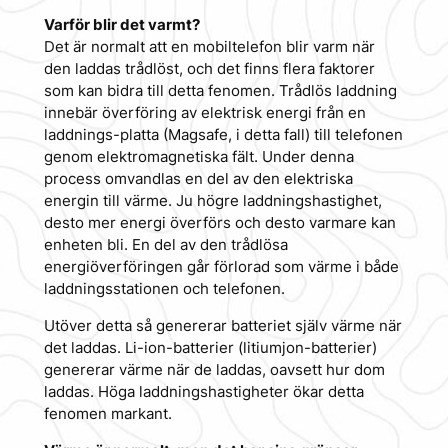
Varför blir det varmt?
Det är normalt att en mobiltelefon blir varm när
den laddas trådlöst, och det finns flera faktorer
som kan bidra till detta fenomen. Trådlös laddning
innebär överföring av elektrisk energi från en
laddnings-platta (Magsafe, i detta fall) till telefonen
genom elektromagnetiska fält. Under denna
process omvandlas en del av den elektriska
energin till värme. Ju högre laddningshastighet,
desto mer energi överförs och desto varmare kan
enheten bli. En del av den trådlösa
energiöverföringen går förlorad som värme i både
laddningsstationen och telefonen.
Utöver detta så genererar batteriet själv värme när
det laddas. Li-ion-batterier (litiumjon-batterier)
genererar värme när de laddas, oavsett hur dom
laddas. Höga laddningshastigheter ökar detta
fenomen markant.