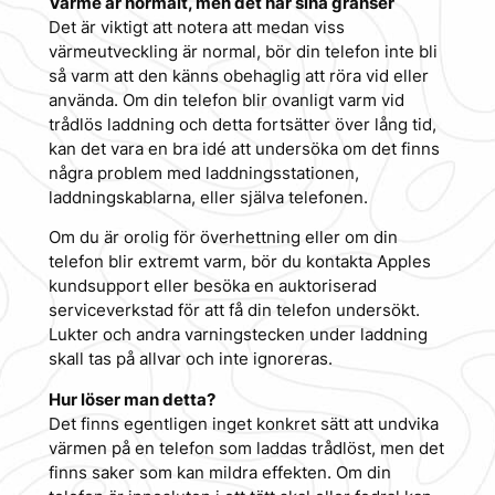
Värme är normalt, men det har sina gränser
Det är viktigt att notera att medan viss
värmeutveckling är normal, bör din telefon inte bli
så varm att den känns obehaglig att röra vid eller
använda. Om din telefon blir ovanligt varm vid
trådlös laddning och detta fortsätter över lång tid,
kan det vara en bra idé att undersöka om det finns
några problem med laddningsstationen,
laddningskablarna, eller själva telefonen.
Om du är orolig för överhettning eller om din
telefon blir extremt varm, bör du kontakta Apples
kundsupport eller besöka en auktoriserad
serviceverkstad för att få din telefon undersökt.
Lukter och andra varningstecken under laddning
skall tas på allvar och inte ignoreras.
Hur löser man detta?
Det finns egentligen inget konkret sätt att undvika
värmen på en telefon som laddas trådlöst, men det
finns saker som kan mildra effekten. Om din