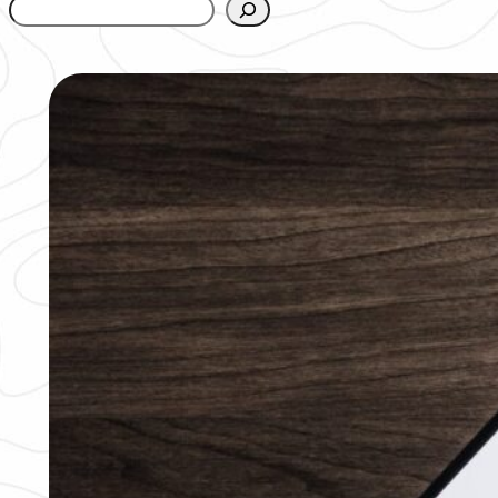
www.urbanfjellstrom.se/jamforelselistan/