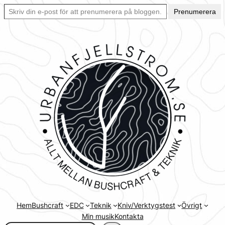
Skriv din e-post för att prenumerera på bloggen… Ett enkelt sätt att hålla sig uppdaterad automatiskt.
Hoppa
Prenumerera
till
innehåll
Hem
Bushcraft
EDC
Teknik
Kniv/Verktygstest
Övrigt
Min musik
Kontakta