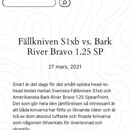
www.urbanfjellstrom.se/jamforelselistan/
Fällkniven S1xb vs. Bark
River Bravo 1.25 SP
27 mars, 2021
Snart är det dags för det smått episka head-to-
head testet mellan Svenska Fällkniven S1xb och
Amerikanska Bark River Bravo 1.25 SpearPoint.
Det som gör hela den jämförelsen så intressant är
att båda knivarna har fötts ur liknande idéer och är
två av dom absolut tuffaste och finaste knivarna
som någonsin tillverkats för överlevnad och
skogsliv.