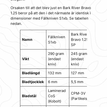
Orsaken till att det blev just en Bark River Bravo
1.25 beror på att den i det närmaste är identisk i
dimensioner med Fällkniven S1xb. Se tabellen
nedan.
Bark River
Fällkniven
Namn
Bravo 1.25
S1xb
SP
290 gram
245 gram
Vikt
(endast
(endast
kniv)
kniv)
Bladlängd
132 mm
127 mm
Bladtjocklek
6 mm
5,5 mm
Laminerad
CPM-3V
Bladstål
CoS
(Partikelstål)
(Kobolt)