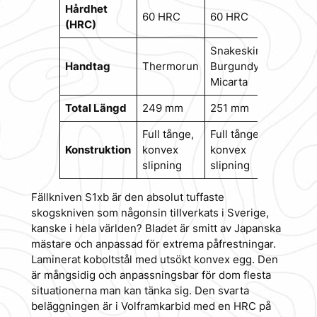
Hårdhet
60 HRC
60 HRC
(HRC)
Snakeskin
Handtag
Thermorun
Burgundy
Micarta
Total Längd
249 mm
251 mm
Full tånge,
Full tånge,
Konstruktion
konvex
konvex
slipning
slipning
Fällkniven S1xb är den absolut tuffaste
skogskniven som någonsin tillverkats i Sverige,
kanske i hela världen? Bladet är smitt av Japanska
mästare och anpassad för extrema påfrestningar.
Laminerat koboltstål med utsökt konvex egg. Den
är mångsidig och anpassningsbar för dom flesta
situationerna man kan tänka sig. Den svarta
beläggningen är i Volframkarbid med en HRC på