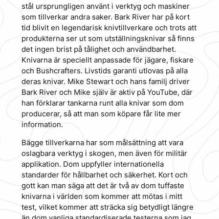
stål ursprungligen använt i verktyg och maskiner
som tillverkar andra saker. Bark River har på kort
tid blivit en legendarisk knivtillverkare och trots att
produkterna ser ut som utställningsknivar så finns
det ingen brist på tålighet och användbarhet.
Knivarna är speciellt anpassade för jägare, fiskare
och Bushcrafters. Livstids garanti utlovas på alla
deras knivar. Mike Stewart och hans familj driver
Bark River och Mike själv är aktiv på YouTube, där
han förklarar tankarna runt alla knivar som dom
producerar, så att man som köpare får lite mer
information.
Bägge tillverkarna har som målsättning att vara
oslagbara verktyg i skogen, men även för militär
applikation. Dom uppfyller internationella
standarder för hållbarhet och säkerhet. Kort och
gott kan man säga att det är två av dom tuffaste
knivarna i världen som kommer att mötas i mitt
test, vilket kommer att sträcka sig betydligt längre
än dom vanliga standardiserade testerna som jag