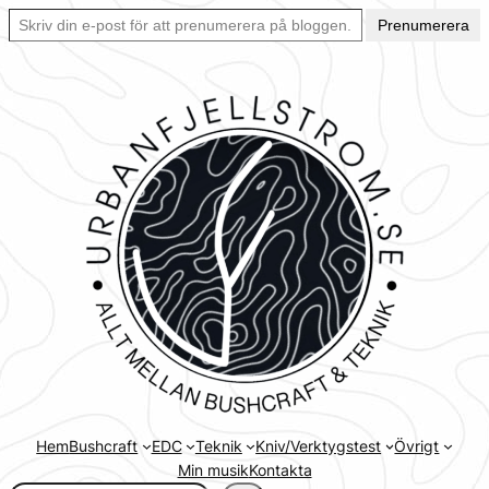
Skriv din e-post för att prenumerera på bloggen… Ett enkelt sätt att hålla sig uppdaterad automatiskt.
Hoppa
Prenumerera
till
innehåll
Hem
Bushcraft
EDC
Teknik
Kniv/Verktygstest
Övrigt
Min musik
Kontakta