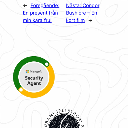
←
Föregående:
Nästa:
Condor
En present från
Bushlore – En
min kära fru!
kort film
→