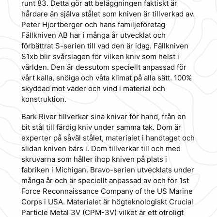
runt 83. Detta gör att beläggningen faktiskt är
hårdare än själva stålet som kniven är tillverkad av.
Peter Hjortberger och hans familjeföretag
Fällkniven AB har i många år utvecklat och
förbättrat S-serien till vad den är idag. Fällkniven
S1xb blir svårslagen för vilken kniv som helst i
världen. Den är dessutom speciellt anpassad för
vårt kalla, snöiga och våta klimat på alla sätt. 100%
skyddad mot väder och vind i material och
konstruktion.
Bark River tillverkar sina knivar för hand, från en
bit stål till färdig kniv under samma tak. Dom är
experter på såväl stålet, materialet i handtaget och
slidan kniven bärs i. Dom tillverkar till och med
skruvarna som håller ihop kniven på plats i
fabriken i Michigan. Bravo-serien utvecklats under
många år och är speciellt anpassad av och för 1st
Force Reconnaissance Company of the US Marine
Corps i USA. Materialet är högteknologiskt Crucial
Particle Metal 3V (CPM-3V) vilket är ett otroligt