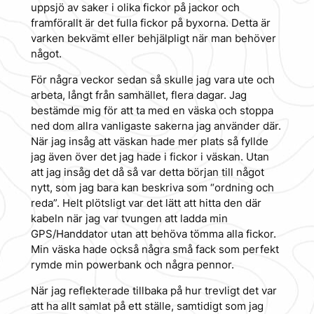
uppsjö av saker i olika fickor på jackor och
framförallt är det fulla fickor på byxorna. Detta är
varken bekvämt eller behjälpligt när man behöver
något.
För några veckor sedan så skulle jag vara ute och
arbeta, långt från samhället, flera dagar. Jag
bestämde mig för att ta med en väska och stoppa
ned dom allra vanligaste sakerna jag använder där.
När jag insåg att väskan hade mer plats så fyllde
jag även över det jag hade i fickor i väskan. Utan
att jag insåg det då så var detta början till något
nytt, som jag bara kan beskriva som “ordning och
reda”. Helt plötsligt var det lätt att hitta den där
kabeln när jag var tvungen att ladda min
GPS/Handdator utan att behöva tömma alla fickor.
Min väska hade också några små fack som perfekt
rymde min powerbank och några pennor.
När jag reflekterade tillbaka på hur trevligt det var
att ha allt samlat på ett ställe, samtidigt som jag