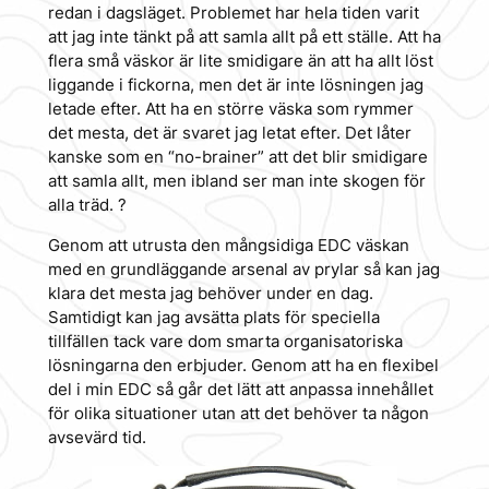
redan i dagsläget. Problemet har hela tiden varit
att jag inte tänkt på att samla allt på ett ställe. Att ha
flera små väskor är lite smidigare än att ha allt löst
liggande i fickorna, men det är inte lösningen jag
letade efter. Att ha en större väska som rymmer
det mesta, det är svaret jag letat efter. Det låter
kanske som en “no-brainer” att det blir smidigare
att samla allt, men ibland ser man inte skogen för
alla träd. ?
Genom att utrusta den mångsidiga EDC väskan
med en grundläggande arsenal av prylar så kan jag
klara det mesta jag behöver under en dag.
Samtidigt kan jag avsätta plats för speciella
tillfällen tack vare dom smarta organisatoriska
lösningarna den erbjuder. Genom att ha en flexibel
del i min EDC så går det lätt att anpassa innehållet
för olika situationer utan att det behöver ta någon
avsevärd tid.