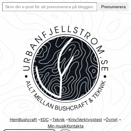
Skriv din e-post för att prenumerera på bloggen… Ett enkelt sätt att hålla sig uppdaterad automatiskt.
Hoppa
Prenumerera
till
innehåll
Hem
Bushcraft
EDC
Teknik
Kniv/Verktygstest
Övrigt
Min musik
Kontakta