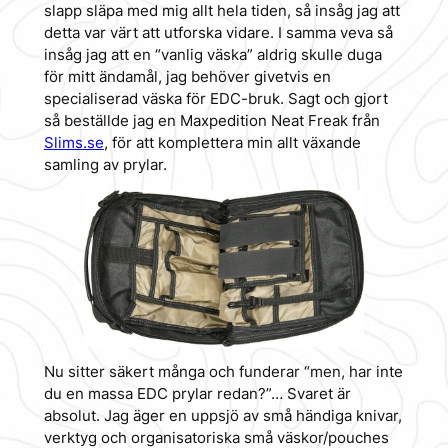
slapp släpa med mig allt hela tiden, så insåg jag att
detta var värt att utforska vidare. I samma veva så
insåg jag att en “vanlig väska” aldrig skulle duga
för mitt ändamål, jag behöver givetvis en
specialiserad väska för EDC-bruk. Sagt och gjort
så beställde jag en Maxpedition Neat Freak från
Slims.se
, för att komplettera min allt växande
samling av prylar.
Nu sitter säkert många och funderar “men, har inte
du en massa EDC prylar redan?”… Svaret är
absolut. Jag äger en uppsjö av små händiga knivar,
verktyg och organisatoriska små väskor/pouches