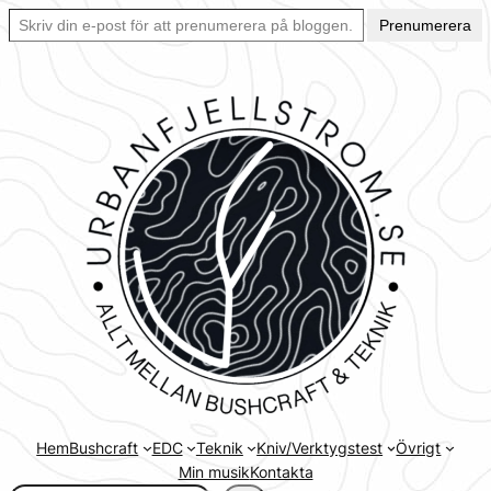
Skriv din e-post för att prenumerera på bloggen… Ett enkelt sätt att hålla sig uppdaterad automatiskt.
Hoppa
Prenumerera
till
innehåll
Hem
Bushcraft
EDC
Teknik
Kniv/Verktygstest
Övrigt
Min musik
Kontakta