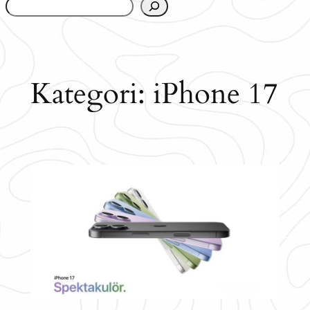
www.urbanfjellstrom.se/jamforelselistan/
Kategori:
iPhone 17