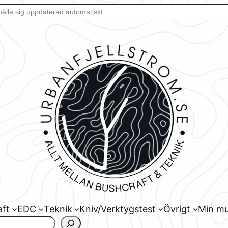
aft
EDC
Teknik
Kniv/Verktygstest
Övrigt
Min mu