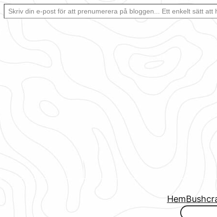
Skriv din e-post för att prenumerera på bloggen… Ett enkelt sätt att hålla sig uppdaterad automatiskt.
Hoppa
till
innehåll
Hem
Bushcr
www.urbanfjellstrom.se/jamforelselistan/