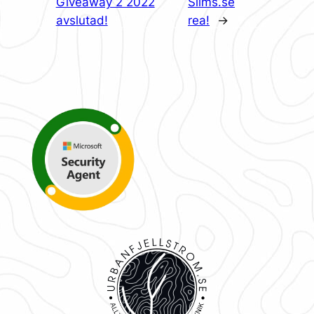
Giveaway 2 2022
Slims.se
avslutad!
rea!
→