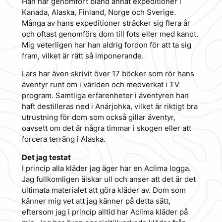
Han har genomfört bland annat expeditioner i
Kanada, Alaska, Finland, Norge och Sverige.
Många av hans expeditioner sträcker sig flera år
och oftast genomförs dom till fots eller med kanot.
Mig veterligen har han aldrig fordon för att ta sig
fram, vilket är rätt så imponerande.
Lars har även skrivit över 17 böcker som rör hans
äventyr runt om i världen och medverkat i TV
program. Samtliga erfarenheter i äventyren han
haft destilleras ned i Anárjohka, vilket är riktigt bra
utrustning för dom som också gillar äventyr,
oavsett om det är några timmar i skogen eller att
forcera terräng i Alaska.
Det jag testat
I princip alla kläder jag äger har en Aclima logga.
Jag fullkomligen älskar ull och anser att det är det
ultimata materialet att göra kläder av. Dom som
känner mig vet att jag känner på detta sätt,
eftersom jag i princip alltid har Aclima kläder på