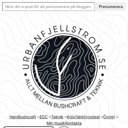
Skriv din e-post för att prenumerera på bloggen… Ett enkelt sätt att hålla sig uppdaterad automatiskt.
Hoppa
Prenumerera
till
innehåll
Hem
Bushcraft
EDC
Teknik
Kniv/Verktygstest
Övrigt
Min musik
Kontakta