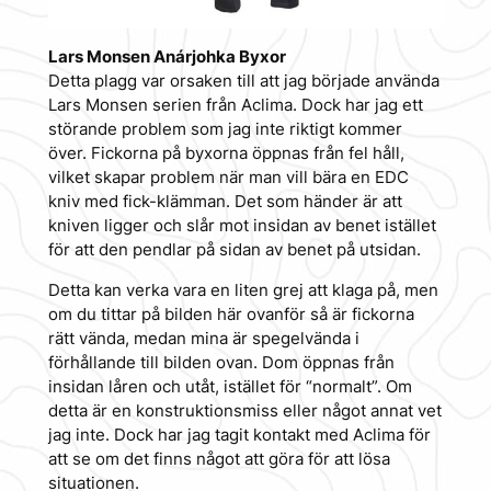
Lars Monsen Anárjohka Byxor
Detta plagg var orsaken till att jag började använda
Lars Monsen serien från Aclima. Dock har jag ett
störande problem som jag inte riktigt kommer
över. Fickorna på byxorna öppnas från fel håll,
vilket skapar problem när man vill bära en EDC
kniv med fick-klämman. Det som händer är att
kniven ligger och slår mot insidan av benet istället
för att den pendlar på sidan av benet på utsidan.
Detta kan verka vara en liten grej att klaga på, men
om du tittar på bilden här ovanför så är fickorna
rätt vända, medan mina är spegelvända i
förhållande till bilden ovan. Dom öppnas från
insidan låren och utåt, istället för “normalt”. Om
detta är en konstruktionsmiss eller något annat vet
jag inte. Dock har jag tagit kontakt med Aclima för
att se om det finns något att göra för att lösa
situationen.