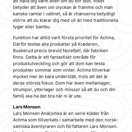
att hålla dig varm även om du blir blöt, vilket
betyder att även om olyckan är framme och man
kanske ramlar i vattnet, så är chanserna betydligt
större att du klarar dig med ull än med traditionella
tyger eller bambu.
Funktion har alltid varit första prioritet för Aclima,
Därför testas alla produkter på Krøderen,
Buskerud precis brevid Norefjell, där fabriken
finns. Detta är ett fantastiskt område för
produktutveckling och gör att dom kan testa
produkter sommar som vinter. Aclima tillverkar
mycket mer än bara underställ, trots att det är
deras största fokus. Dom har även mellanlager,
strumpor, ytterlager och mössor så att du och din
familj ska ha det bra när ni är ute.
Lars Monsen
Lars Monsen Anárjohka är en serie kläder från
Aclima som tillverkats i samarbete med den norsk-
samiska äventyraren och författaren Lars Monsen.