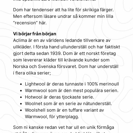
Dom har tendenser att ha lite för skrikiga färger.
Men eftersom läsare undrar så kommer min lilla
“recension” här.
Vi börjar från början
Aclima är en av världens ledande tillverkare av
ullkläder. I första hand ullunderställ och har faktiskt
gjort detta sedan 1939. Dom är ett norskt företag
som levererar kläder till krävande kunder som
Norska och Svenska försvaret. Dom har underställ
i flera olika serier;
Lightwool är deras tunnaste i 100% merinoull
Warmwool som är den mest populära serien.
Hotwool är deras tjockaste serie.
Woolnet som är en serie av nätunderställ.
Woolshell som är en tuffare variant av
Warmwool, för ytterplagg.
Som ni kanske redan vet har ull en unik förmåga